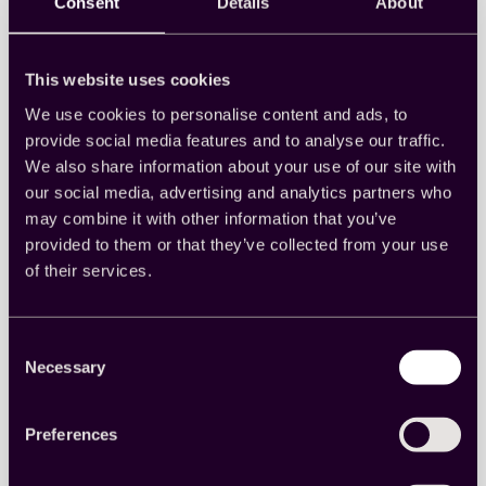
Consent
Details
About
Read more
:
¿Qué
This website uses cookies
es
un
We use cookies to personalise content and ads, to
ataque
provide social media features and to analyse our traffic.
súbito?
We also share information about your use of our site with
our social media, advertising and analytics partners who
may combine it with other information that you’ve
provided to them or that they’ve collected from your use
of their services.
Consent
Necessary
Selection
¿Qué es una granja de clics?
Preferences
Aprende lo que son las granjas de clics, cómo
funcionan y cómo se puede luchar contra ellas.