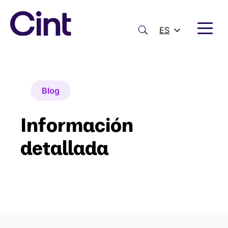
Saltar
al
contenido
Buscar
ES
Blog
Información
detallada